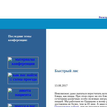
о Нас |
Диализ |
Наука |
Форум |
Регист
Последние темы
конференции:
Быстрый лис
13.08.2017
Невозможно даже пытаться пересчитать всех
блюда, как пицца. При этом спрос на это бл
сочетанию различных особо полезных ингре
пиццей. Мы работаем по Одинцово и всему 
доставлена не более, чем за 45 мин. А зака
Одинцовском районе
, вам не придется никуд