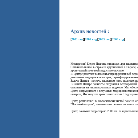
Архив новостей :
[
2001 год
]
[
2002 год
]
[
2003 год
]
[
2004 год
]
Московский Центр Диализа открылся для пациентов
Самый большой в стране и крупнейший в Европе, о
хронической почечной недостаточностью.
В Центре работает высококвалифицированный перс
диализные медицинские сестры, сертифицированны
Задача Центра - помочь пациентам жить полноценн
В нашем Центре пациенты окружены всесторонней з
основанная на индивидуальном подходе. Мы обесп
Центр сотрудничает с ведущими медицинскими кли
центром, Институтом трансплантологии, Эндокрин
Центр расположен в экологически чистой зоне на с
"Лосиный остров", знаменитого своими лесами и ч
Центр занимает территорию 2000 кв. м и располага