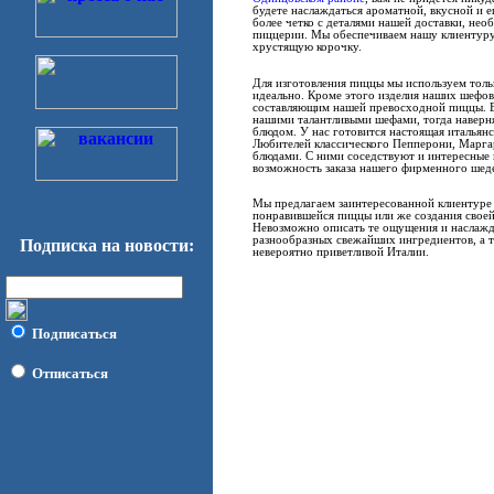
будете наслаждаться ароматной, вкусной и е
более четко с деталями нашей доставки, не
пиццерии. Мы обеспечиваем нашу клиентуру
хрустящую корочку.
Для изготовления пиццы мы используем тол
идеально. Кроме этого изделия наших шефов
составляющим нашей превосходной пиццы. Е
нашими талантливыми шефами, тогда наверн
блюдом. У нас готовится настоящая итальян
Любителей классического Пепперони, Марга
блюдами. С ними соседствуют и интересные
возможность заказа нашего фирменного шед
Мы предлагаем заинтересованной клиентуре 
понравившейся пиццы или же создания своей
Невозможно описать те ощущения и наслажд
разнообразных свежайших ингредиентов, а т
Подписка на новости:
невероятно приветливой Италии.
Подписаться
Отписаться