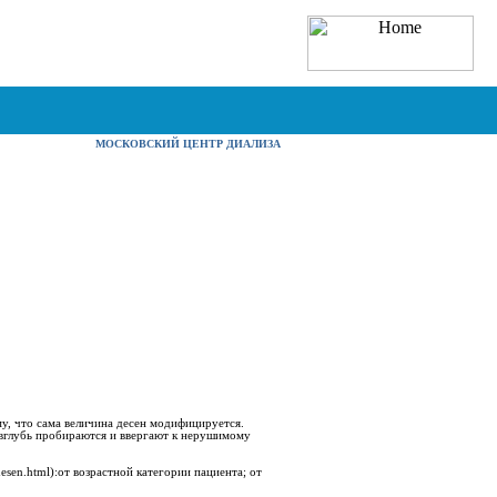
МОСКОВСКИЙ ЦЕНТР ДИАЛИЗА
му, что сама величина десен модифицируется.
е вглубь пробираются и ввергают к нерушимому
-desen.html):от возрастной категории пациента; от