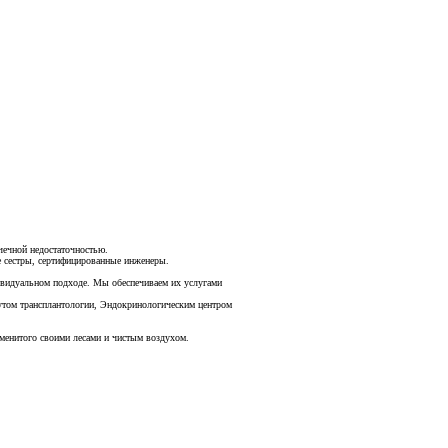
чечной недостаточностью.
 сестры, сертифицированные инженеры.
дивидуальном подходе. Мы обеспечиваем их услугами
утом трансплантологии, Эндокринологическим центром
аменитого своими лесами и чистым воздухом.