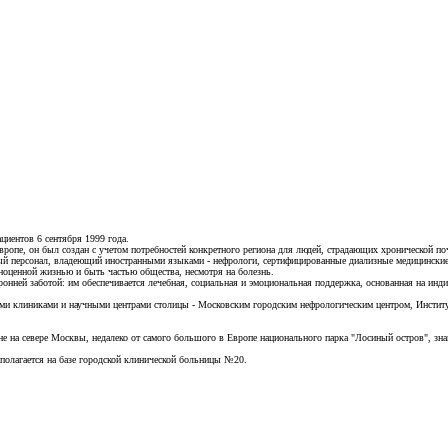
циентов 6 сентября 1999 года.
ропе, он был создан с учетом потребностей конкретного региона для людей, страдающих хронической по
ый персонал, владеющий иностранными языками - нефрологи, сертифицированные диализные медицинские
ноценной жизнью и быть частью общества, несмотря на болезнь.
онней заботой: им обеспечивается лечебная, социальная и эмоциональная поддержка, основанная на ин
ми клиниками и научными центрами столицы - Московским городским нефрологическим центром, Инстит
не на севере Москвы, недалеко от самого большого в Европе национального парка "Лосиный остров", зн
сполагается на базе городской клинической больницы №20.