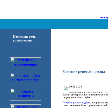
о Нас |
Диализ |
Наука |
Форум |
Регист
Последние темы
конференции:
Лечение рецессии десны
20.06.2015
Заболевание рецессия десны – эт
Ежели своевременно не приняться к л
разрушению всего зуба.
Лечение рецессии десны
напрямую завит
самих оснований, которые вызвали заб