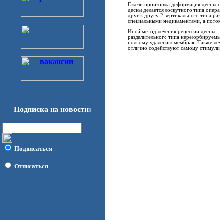
Ежели произошла деформация десны с п
десны делается лоскутного типа опер
друг к другу 2 вертикального типа ра
специальными медикаментами, а потом
Иной метод лечения рецессии десны 
разделительного типа нерезорбируем
полному удалению мембран. Также леч
отлично содействуют самому стимулир
Подписка на новости:
Подписаться
Отписаться