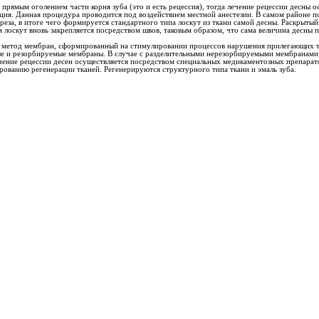
рямым оголением части корня зуба (это и есть рецессия), тогда лечение рецессии десны о
ация. Данная процедура проводится под воздействием местной анестезии. В самом районе п
зреза, в итоге чего формируется стандартного типа лоскут из ткани самой десны. Раскрыт
 лоскут вновь закрепляется посредством швов, таковым образом, что сама величина десны 
– метод мембран, сформированный на стимулировании процессов нарушения прилегающих тк
ые и резорбируемые мембраны. В случае с разделительными нерезорбируемыми мембранами
ение рецессии десен осуществляется посредством специальных медикаментозных препарат
ованию регенерации тканей. Регенерируются структурного типа ткани и эмаль зуба.