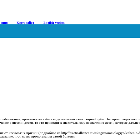
рация
|
Карта сайта
|
English version
о заболевание, проявляющее себя в виде оголений самих корней зуба. Это происходит пото
ечение рецессии десен, то это приводит к значительному воспалению десен, которые дальн
 от нескольких причин (подробнее на http://esteticalliance.ru/uslugi/stomatologiya/lechenie
олевание; и от нрава проистекания самой болезни.