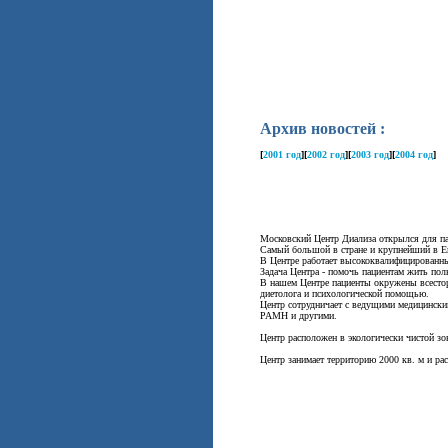
Архив новостей :
[
2001 год
]
[
2002 год
]
[
2003 год
]
[
2004 год
]
Московский Центр Диализа открылся для па
Самый большой в стране и крупнейший в Ев
В Центре работает высококвалифицированн
Задача Центра - помочь пациентам жить пол
В нашем Центре пациенты окружены всестор
диетолога и психологической помощью.
Центр сотрудничает с ведущими медицински
РАМН и другими.
Центр расположен в экологически чистой зо
Центр занимает территорию 2000 кв. м и ра