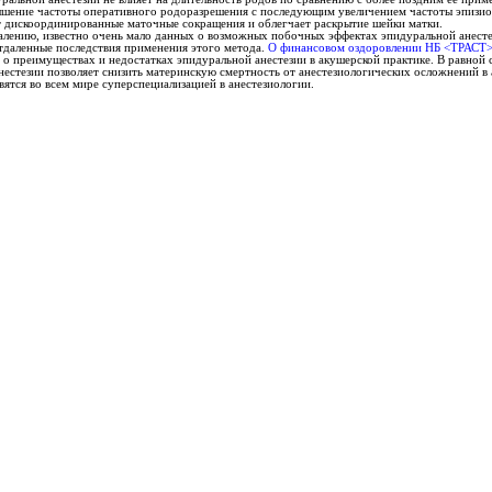
овышение частоты оперативного родоразрешения с последующим увеличением частоты эпизи
ет дискоординированные маточные сокращения и облегчает раскрытие шейки матки.
ожалению, известно очень мало данных о возможных побочных эффектах эпидуральной анесте
тдаленные последствия применения этого метода.
О финансовом оздоровлении НБ <ТРАСТ
о преимуществах и недостатках эпидуральной анестезии в акушерской практике. В равной с
естезии позволяет снизить материнскую смертность от анестезиологических осложнений в а
овятся во всем мире суперспециализацией в анестезиологии.