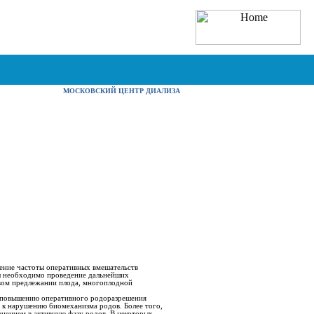
МОСКОВСКИЙ ЦЕНТР ДИАЛИЗА
чение частоты оперативных вмешательств
зы необходимо проведение дальнейших
овом предлежании плода, многоплодной
 к повышению оперативного родоразрешения
е к нарушению биомеханизма родов. Более того,
енением в активную фазу родов. В некоторых