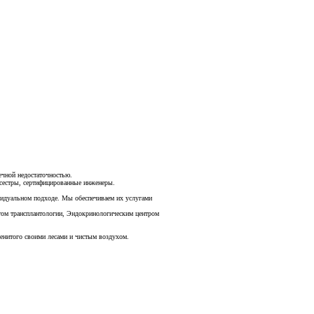
ечной недостаточностью.
сестры, сертифицированные инженеры.
ивидуальном подходе. Мы обеспечиваем их услугами
том трансплантологии, Эндокринологическим центром
менитого своими лесами и чистым воздухом.