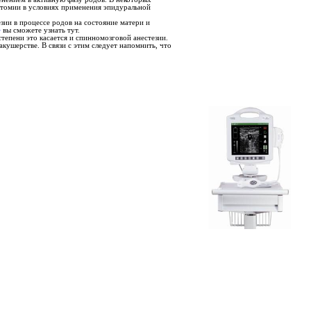
отомии в условиях применения эпидуральной
зии в процессе родов на состояние матери и
>
вы сможете узнать тут.
тепени это касается и спинномозговой анестезии.
кушерстве. В связи с этим следует напомнить, что