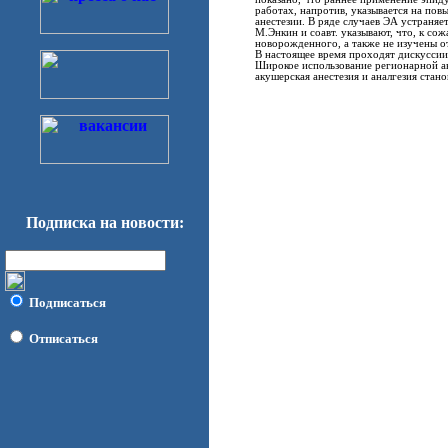
работах, напротив, указывается на п
анестезии. В ряде случаев ЭА устраня
М.Энкин и соавт. указывают, что, к с
новорожденного, а также не изучены о
В настоящее время проходят дискуссии 
Широкое использование регионарной ан
акушерская анестезия и аналгезия стан
Подписка на новости:
Подписаться
Отписаться