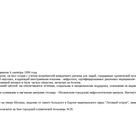
ентов 6 сентября 1999 года.
пе, он был создан с учетом потребностей конкретного региона для людей, страдающих хронической поч
й персонал, владеющий иностранными языками - нефрологи, сертифицированные диализные медицинские 
оценной жизнью и быть частью общества, несмотря на болезнь.
нней заботой: им обеспечивается лечебная, социальная и эмоциональная поддержка, основанная на инд
и клиниками и научными центрами столицы - Московским городским нефрологическим центром, Институ
е на севере Москвы, недалеко от самого большого в Европе национального парка "Лосиный остров", зна
полагается на базе городской клинической больницы №20.