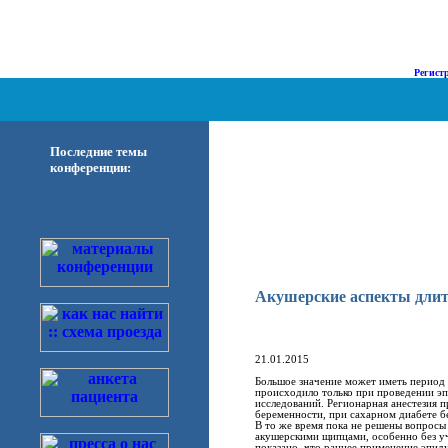
о Нас |
Диализ |
Наука |
Форум |
Регист
Последние темы
конференции:
Акушерские аспекты длите
21.01.2015
Большое значение может иметь период 
происходило только при проведении эп
исследований. Регионарная анестезия 
беременности, при сахарном диабете б
В то же время пока не решены вопросы
акушерскими щипцами, особенно без уч
показано, что раннее применение эпиду