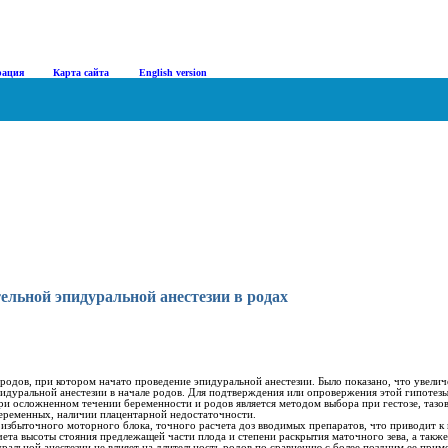
рация
|
Карта сайта
|
English version
льной эпидуральной анестезии в родах
родов, при котором начато проведение эпидуральной анестезии. Было показано, что увели
идуральной анестезии в начале родов. Для подтверждения или опровержения этой гипоте
при осложненном течении беременности и родов является методом выбора при гестозе, таз
еременных, наличии плацентарной недостаточности.
 избыточного моторного блока, точного расчета доз вводимых препаратов, что приводит
ета высоты стояния предлежащей части плода и степени раскрытия маточного зева, а такж
ральной анестезии не влияет на длительность родов по сравнению с более поздним ее прим