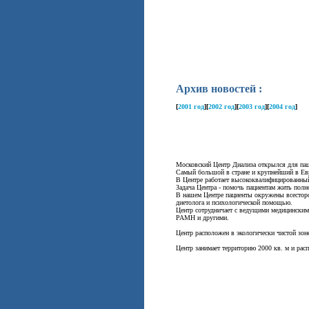
Архив новостей :
[
2001 год
]
[
2002 год
]
[
2003 год
]
[
2004 год
]
Московский Центр Диализа открылся для паци
Самый большой в стране и крупнейший в Евро
В Центре работает высококвалифицированны
Задача Центра - помочь пациентам жить полн
В нашем Центре пациенты окружены всесторо
диетолога и психологической помощью.
Центр сотрудничает с ведущими медицинским
РАМН и другими.
Центр расположен в экологически чистой зон
Центр занимает территорию 2000 кв. м и рас